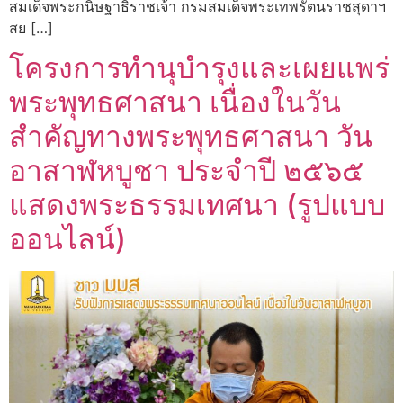
สมเด็จพระกนิษฐาธิราชเจ้า กรมสมเด็จพระเทพรัตนราชสุดาฯ
สย […]
โครงการทำนุบำรุงและเผยแพร่
พระพุทธศาสนา เนื่องในวัน
สำคัญทางพระพุทธศาสนา วัน
อาสาฬหบูชา ประจำปี ๒๕๖๕
แสดงพระธรรมเทศนา (รูปแบบ
ออนไลน์)