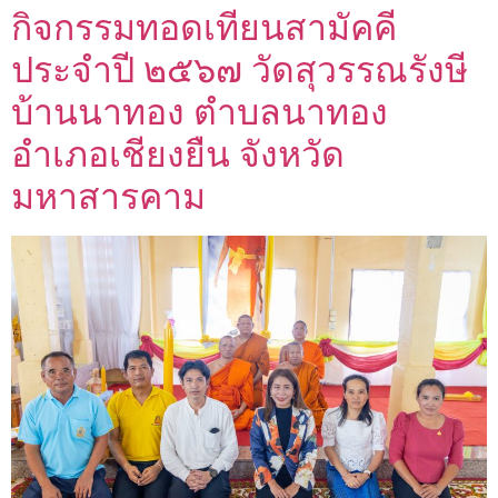
กิจกรรมทอดเทียนสามัคคี
ประจำปี ๒๕๖๗ วัดสุวรรณรังษี
บ้านนาทอง ตำบลนาทอง
อำเภอเชียงยืน จังหวัด
มหาสารคาม