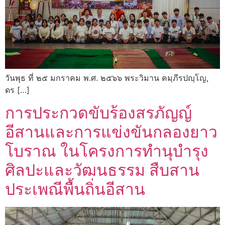
วันพุธ ที่ ๒๕ มกราคม พ.ศ. ๒๕๖๖ พระวิมาน คมฺภีรปญฺโญ,
ดร […]
การประกวดขับร้องสรภัญญ์
อีสานและการแข่งขันกลองยาว
โบราณ ในโครงการทำนุบำรุง
ศิลปะและวัฒนธรรม สืบสาน
ประเพณีพื้นถิ่นอีสาน