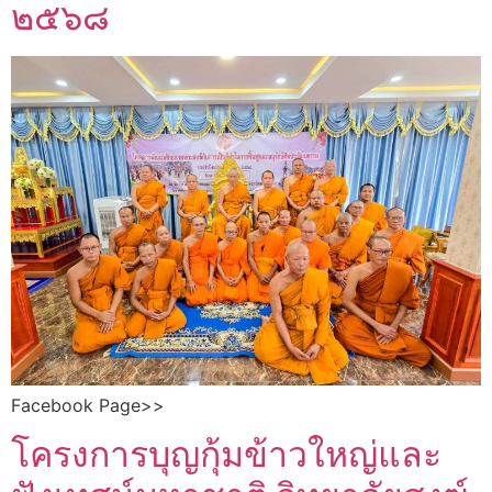
๒๕๖๘
Facebook Page>>
โครงการบุญกุ้มข้าวใหญ่และ