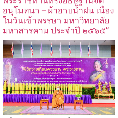
พระราชทานทรงอธิษฐานจิต
อนุโมทนา – ผ้าอาบน้ำฝน เนื่อง
ในวันเข้าพรรษา มหาวิทยาลัย
มหาสารคาม ประจำปี ๒๕๖๕”