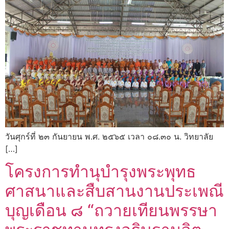
วันศุกร์ที่ ๒๓ กันยายน พ.ศ. ๒๕๖๕ เวลา ๐๘.๓๐ น. วิทยาลัย
[…]
โครงการทำนุบำรุงพระพุทธ
ศาสนาและสืบสานงานประเพณี
บุญเดือน ๘ “ถวายเทียนพรรษา