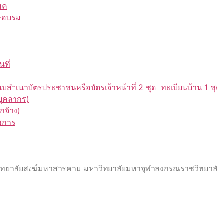
มค
ม-อบรม
ที่
สำเนาบัตรประชาชนหรือบัตรเจ้าหน้าที่ 2 ชุด ทะเบียนบ้าน 1 ชุ
บุคลากร)
กจ้าง)
ชการ
ิทยาลัยสงฆ์มหาสารคาม มหาวิทยาลัยมหาจุฬาลงกรณราชวิทยาล