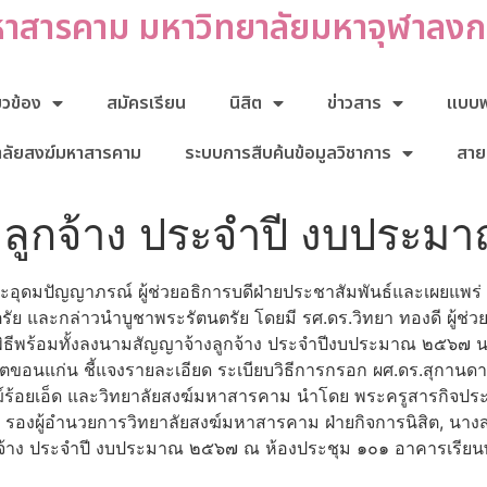
หาสารคาม มหาวิทยาลัยมหาจุฬาลง
่ยวข้อง
สมัครเรียน
นิสิต
ข่าวสาร
แบบฟอ
าลัยสงฆ์มหาสารคาม
ระบบการสืบค้นข้อมูลวิชาการ
สาย
งลูกจ้าง ประจําปี งบประ
ระอุดมปัญญาภรณ์ ผู้ช่วยอธิการบดีฝ่ายประชาสัมพันธ์และเผยแพร
ัย และกล่าวนําบูชาพระรัตนตรัย โดยมี รศ.ดร.วิทยา ทองดี ผู้ช่ว
ธีพร้อมทั้งลงนามสัญญาจ้างลูกจ้าง ประจําปีงบประมาณ ๒๕๖๗ นาย
นแก่น ชี้แจงรายละเอียด ระเบียบวิธีการกรอก ผศ.ดร.สุกานดา จั
ฆ์ร้อยเอ็ด และวิทยาลัยสงฆ์มหาสารคาม นำโดย พระครูสารกิจประย
รองผู้อำนวยการวิทยาลัยสงฆ์มหาสารคาม ฝ่ายกิจการนิสิต, นางส
กจ้าง ประจําปี งบประมาณ ๒๕๖๗ ณ ห้องประชุม ๑๐๑ อาคารเรียน