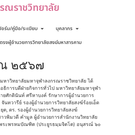
กรณราชวิทยาลัย
ร์ม/คู่มือ/ระเบียบ
บุคลากร
ตรงผู้อำนวยการวิทยาลัยสงฆ์มหาสารคาม
มาณ ๒๕๖๗
่ มหาวิทยาลัยมหาจุฬาลงกรณราชวิทยาลัย ได้
ยอธิการบดีฝ่ายกิจการทั่วไป มหาวิทยาลัยมหาจุฬา
ศักดินันท์ ศรีหาบงค์ รักษาการผู้อํานวยการ
นทวารีย์ รองผู้อํานวยการวิทยาลัยสงฆ์ร้อยเอ็ด
ุต, ดร. รองผู้อำนวยการวิทยาลัยสงฆ์
าวพิมวดี คำมูล ผู้อำนวยการสำนักงานวิทยาลัย
พระพรหมบัณฑิต (ประยูรธมฺมจิตโต) อนุสรณ์ ๖๐