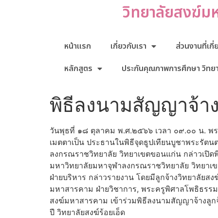
วิทยาลัยสงฆ์ม
หน้าแรก
เกี่ยวกับเรา
ส่วนงานที่เกี
หลักสูตร
ประกันคุณภาพการศึกษา วิทย
พิธีลงนามสัญญาจ้า
วันพุธที่ ๑๘ ตุลาคม พ.ศ.๒๕๖๖ เวลา ๐๙.๐๐ น. พ
เมตตาเป็น ประธานในพิธีจุดธูปเทียนบูชาพระรัตนตร
ลงกรณราชวิทยาลัย วิทยาเขตขอนแก่น กล่าวเปิดพิ
มหาวิทยาลัยมหาจุฬาลงกรณราชวิทยาลัย วิทยาเขตขอ
ฝ่ายบริหาร กล่าวรายงาน โดยมีลูกจ้างวิทยาลัยสง
มหาสารคาม ฝ่ายวิชาการ, พระครูพิศาลโพธิธรรม 
สงฆ์มหาสารคาม เข้าร่วมพิธีลงนามสัญญาจ้างลู
ปี วิทยาลัยสงฆ์ร้อยเอ็ด