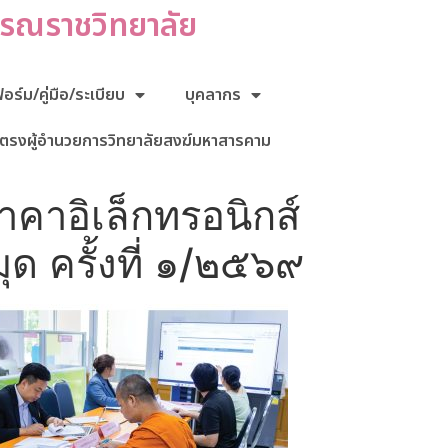
กรณราชวิทยาลัย
ร์ม/คู่มือ/ระเบียบ
บุคลากร
ตรงผู้อำนวยการวิทยาลัยสงฆ์มหาสารคาม
าอิเล็กทรอนิกส์
ด ครั้งที่ ๑/๒๕๖๙