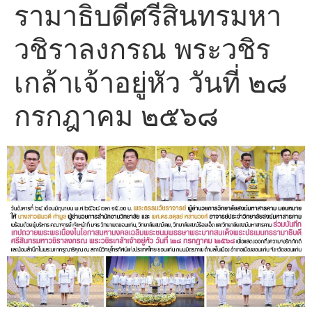
รามาธิบดีศรีสินทรมหา
วชิราลงกรณ พระวชิร
เกล้าเจ้าอยู่หัว วันที่ ๒๘
กรกฎาคม ๒๕๖๘