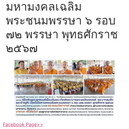
มหามงคลเฉลิม
พระชนมพรรษา ๖ รอบ
๗๒ พรรษา พุทธศักราช
๒๕๖๗
Facebook Page>>